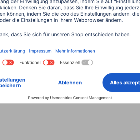
Land wählen
ntiebestimmungen
Konformitätserklärungen
Barrieref