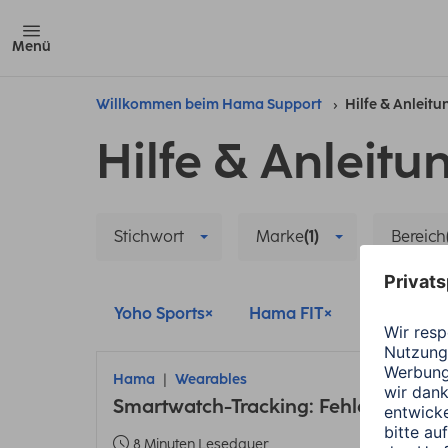
Menü
Willkommen beim Hama Support
Hilfe & Anleit
Hilfe & Anleitu
Stichwort
Marke
(1)
Bereich
Yoho Sports
Hama FIT
Wearable
Hama
Wearables
Smartwatch-Tracking: Fehler bei En
8 Minuten Lesedauer