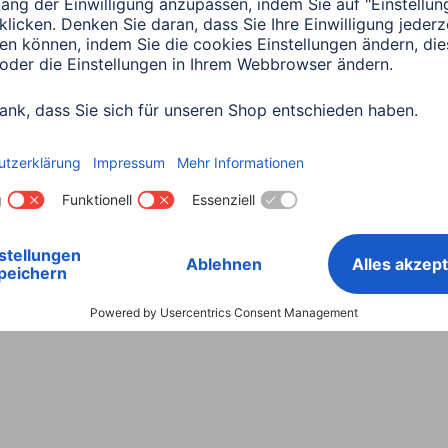
Land wählen
ntiebestimmungen
Konformitätserklärungen
Barrieref