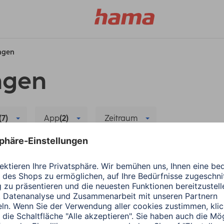
ungen
ngen
(7)
App
(2)
Zeitraum
s
Hama
Alle Filter löschen
Hama
Wearables
ergiesparen
Die richtige App für
1 Minuten Lesedauer