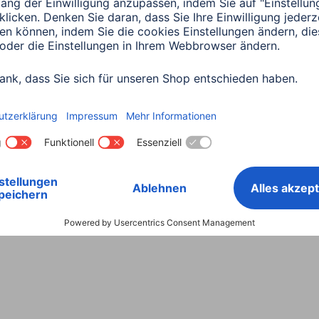
Land wählen
ntiebestimmungen
Konformitätserklärungen
Barrieref