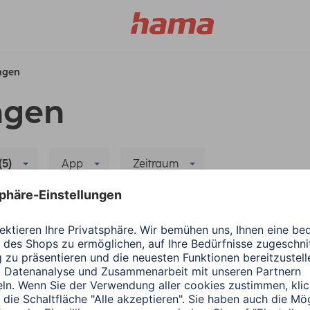
ungen
ngen
(5)
App
Zeitraum
Alle Filter löschen
Hama
Audio & HiFi
r neuen App
Update: Spotify Conn
2 Minuten Lesedauer