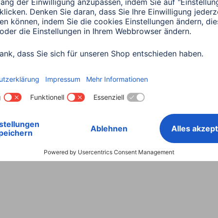
Land wählen
ntiebestimmungen
Konformitätserklärungen
Barrieref