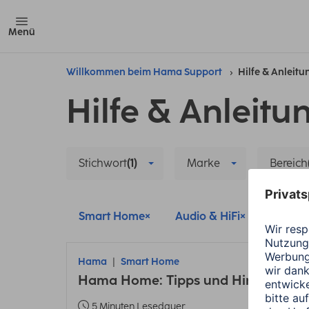
Menü
Willkommen beim Hama Support
Hilfe & Anleit
Hilfe & Anleitu
Stichwort
(1)
Marke
Bereich
Smart Home
Audio & HiFi
Update
Hama
Smart Home
Hama Home: Tipps und Hinweise zu
5 Minuten Lesedauer