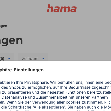
ungen
ngen
(5)
Zeitraum
Wiedergabe
Alle Filter löschen
Hama
Audio & HiFi
Update: Spotify Conn
2 Minuten Lesedauer