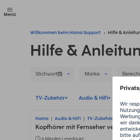
Menü
Willkommen beim Hama Support
Hilfe & Anleit
Hilfe & Anleitu
Stichwort
(1)
Marke
Bereich
TV-Zubehör
Audio & HiFi
Audio-
Hama
Audio & HiFi
TV-Zubehör
Kopfhörer mit Fernseher verbinden
6 Minuten Lesedauer