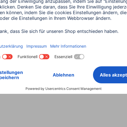
Land wählen
ntiebestimmungen
Konformitätserklärungen
Barrieref