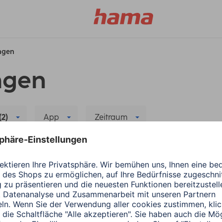
ungen
ngen
(2)
App
Zeitraum
ilter löschen
itung