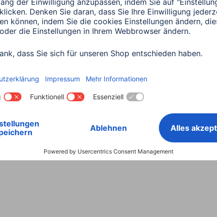
Land wählen
ntiebestimmungen
Konformitätserklärungen
Barrieref