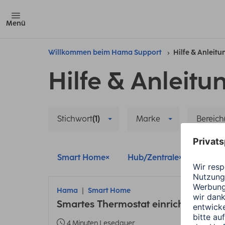
Menü
Willkommen beim Hama Support
Hilfe & Anleit
Hilfe & Anleitu
Stichwort
(1)
Marke
Bereich
Smart Home
Hub/Zentrale
Alle F
Hama
Smart Home
Smartes Thermostat einrichten: Anle
4 Minuten Lesedauer