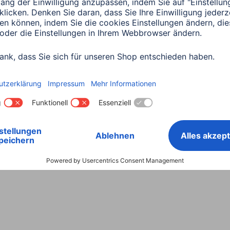
Land wählen
ntiebestimmungen
Konformitätserklärungen
Barrieref