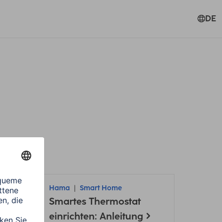
DE
Hama
Smart Home
Smartes Thermostat
ung
einrichten: Anleitung