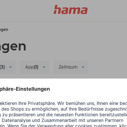
ungen
ngen
(3)
App
(1)
Zeitraum
Alle Filter löschen
a
Smart Home
Hama
Smart Home
a Kamera
Familienfreigabe in
stallieren und neu
Hama Home - Anleit