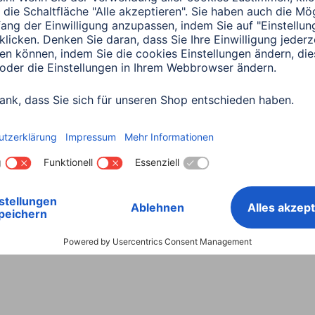
zufügen
4 Minuten Lesedauer
Minuten Lesedauer
a
Smart Home
äte zu Hama Smart
e hinzufügen –
itung
Minuten Lesedauer