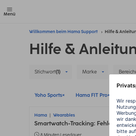
Menü
Willkommen beim Hama Support
Hilfe & Anleit
Hilfe & Anleitu
Stichwort
(1)
Marke
Bereich
Yoho Sports
Hama FIT Pro
Hama 
Hama
Wearables
Smartwatch-Tracking: Fehler bei En
8 Minuten Lesedauer