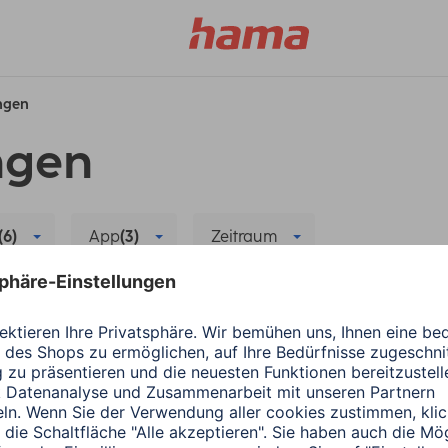
ungen
ngen
(6)
App
(3)
Zeitraum
FIT
Wearables
Fehlerbehebung
Alle Filter 
ergiesparen