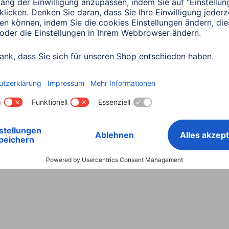
Land wählen
ntiebestimmungen
Konformitätserklärungen
Barrieref