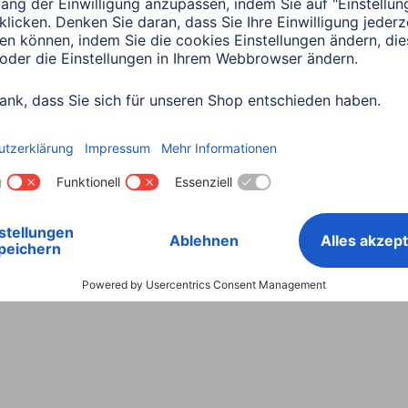
Land wählen
ntiebestimmungen
Konformitätserklärungen
Barrieref