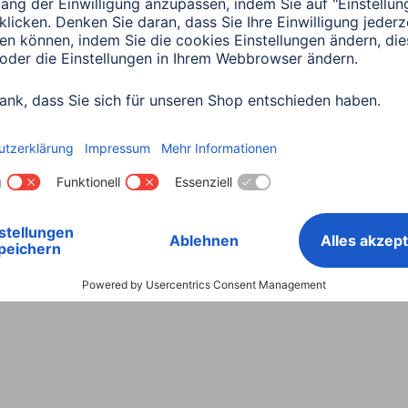
Land wählen
ntiebestimmungen
Konformitätserklärungen
Barrieref