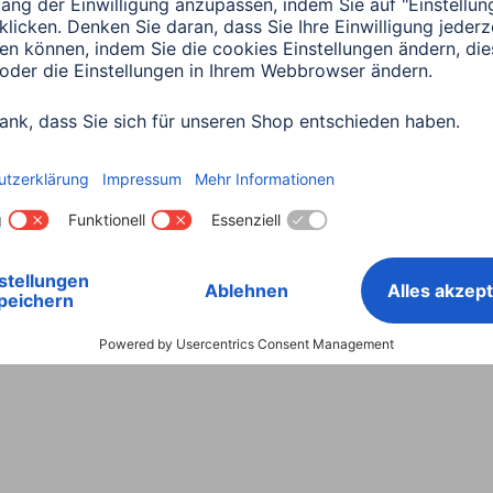
Land wählen
ntiebestimmungen
Konformitätserklärungen
Barrieref