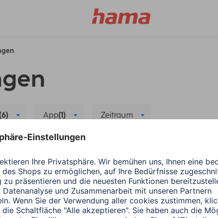
ungen
ngen
(6)
App
(1)
Zeitraum
Alle Filter löschen
ergiesparen