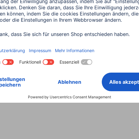
Land wählen
ntiebestimmungen
Konformitätserklärungen
Barrieref