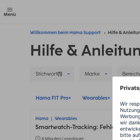
Menü
Willkommen beim Hama Support
Hilfe & Anleit
Hilfe & Anleitu
Stichwort
(1)
Marke
Bereich
Hama FIT Pro
Wearables
Sensor
Hama
Wearables
Smartwatch-Tracking: Fehler bei En
8 Minuten Lesedauer