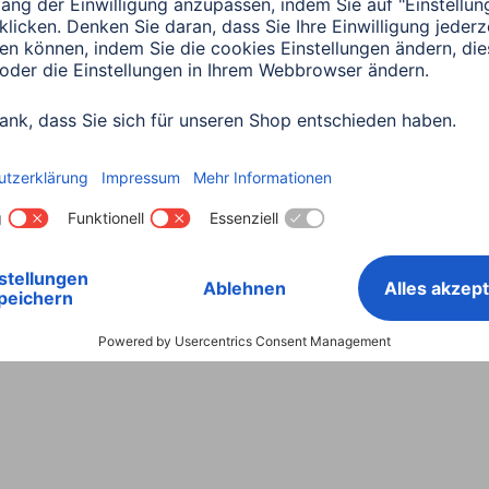
Land wählen
ntiebestimmungen
Konformitätserklärungen
Barrieref