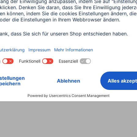
Land wählen
ntiebestimmungen
Konformitätserklärungen
Barrieref