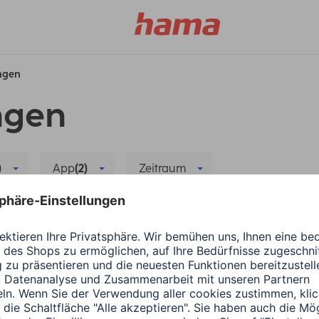
ungen
ngen
)
App
(2)
Zeitraum
rt Home
Alle Filter löschen
Hama
Smart Home
r neuen App
Hama Kamera deinsta
3 Minuten Lesedauer