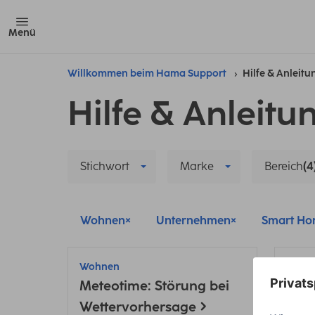
Menü
Willkommen beim Hama Support
Hilfe & Anleit
Hilfe & Anleitu
Stichwort
Marke
Bereich
(4
Wohnen
Unternehmen
Smart H
Wohnen
Ham
Meteotime: Störung bei
Ham
Wettervorhersage
Hinw