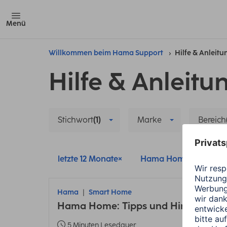
Menü
Willkommen beim Hama Support
Hilfe & Anleit
Hilfe & Anleitu
Stichwort
(1)
Marke
Bereich
letzte 12 Monate
Hama Home
Sma
Hama
Smart Home
Hama Home: Tipps und Hinweise zu
5 Minuten Lesedauer