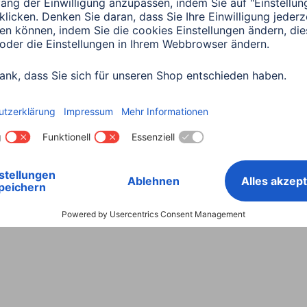
Land wählen
ntiebestimmungen
Konformitätserklärungen
Barrieref