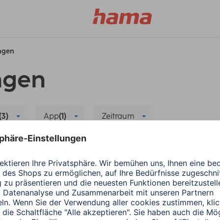
ungen
ngen
(3)
App
(1)
Zeitraum
rt Home
Fehlerbehebung
Alle Filter löschen
r neuen App