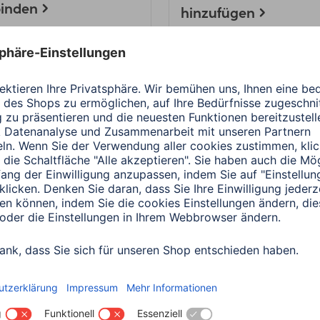
binden
hinzufügen
Minuten Lesedauer
3 Minuten Lesedauer
a
Unternehmen
Hama
Audio & HiFi
rce Code
Update: Spotify Conn
für Sirium-Lautsprec
Minuten Lesedauer
2 Minuten Lesedauer
a
Smart Home
Hama
Wearables
lienfreigabe in
Die richtige App für
a Home - Anleitung
Smartwatch und
Fitnesstracker
Minuten Lesedauer