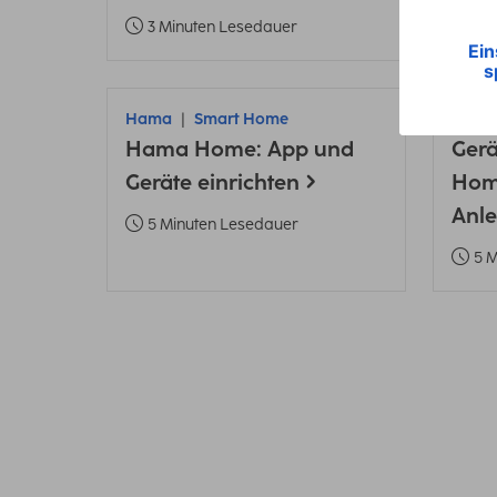
3 Minuten Lesedauer
Hama
Smart Home
Ham
Hama Home: App und
Ger
Geräte einrichten
Hom
Anle
5 Minuten Lesedauer
5 