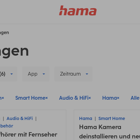
ungen
ngen
(6)
App
Zeitraum
n
Smart Home
Audio & HiFi
Hama
Alle
a
Audio & HiFi
Hama
Smart Home
ubehör
Hama Kamera
hörer mit Fernseher
deinstallieren und ne