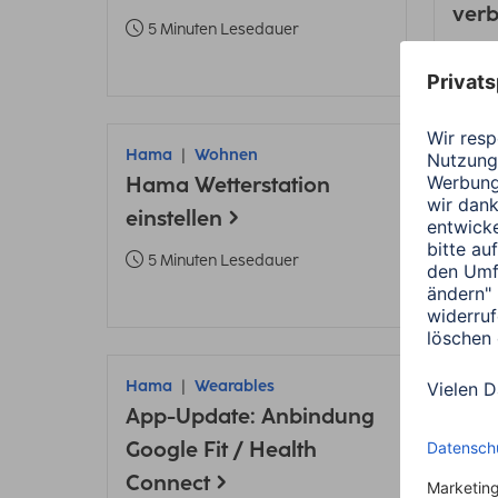
ver
5 Minuten Lesedauer
6 
Hama
Wohnen
Ham
Hama Wetterstation
Sou
einstellen
3 
5 Minuten Lesedauer
Hama
Wearables
Ham
App-Update: Anbindung
Fami
Google Fit / Health
Ham
Connect
4 