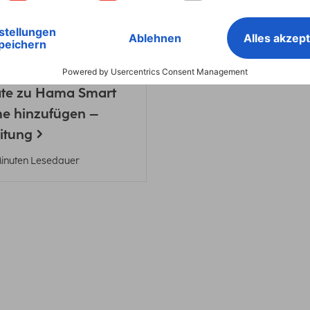
1 Minuten Lesedauer
a
Smart Home
äte zu Hama Smart
e hinzufügen –
itung
Minuten Lesedauer