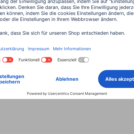
Land wählen
ntiebestimmungen
Konformitätserklärungen
Barrieref