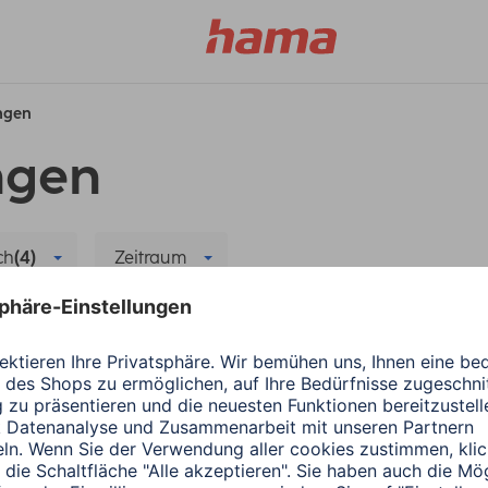
ungen
ngen
ch
(4)
Zeitraum
ma
Audio-Wiedergabe
Alle Filter löschen