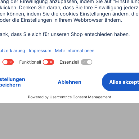
Land wählen
ntiebestimmungen
Konformitätserklärungen
Barrieref