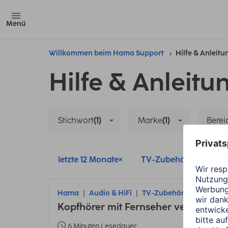
Menü
Willkommen beim Hama Support
Hilfe & Anleit
Hilfe & Anleitu
Stichwort
(1)
Marke
(1)
Berei
letzte 12 Monate
TV-Zubehör
Ha
Hama
Audio & HiFi
TV-Zubehör
Kopfhörer mit Fernseher verbinden
6 Minuten Lesedauer