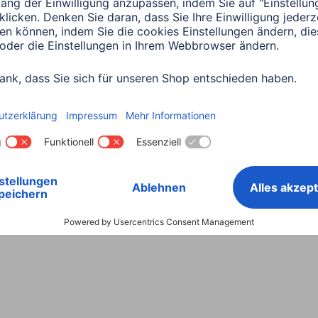
Land wählen
ntiebestimmungen
Konformitätserklärungen
Barrieref