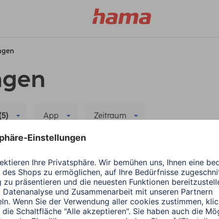
ungen
ngen
(5)
App
Zeitraum
ma
Alle Filter löschen
r neuen App