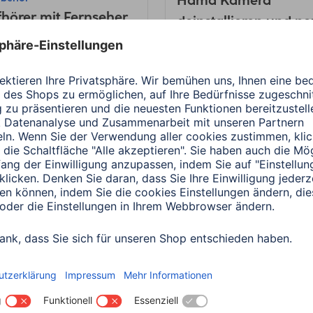
Hama Kamera
hörer mit Fernseher
deinstallieren und ne
binden
hinzufügen
Minuten Lesedauer
3 Minuten Lesedauer
a
PC- & Laptop-Zubehör
Hama
PC- & Laptop-Zube
nrettung
Adapterservice für
Notebooknetzteile
Minuten Lesedauer
1 Minuten Lesedauer
a
Handy & Smartphone
Hama
Smart Home
üsselfinder
Smartes Thermostat
tivieren Android
einrichten: Anleitung