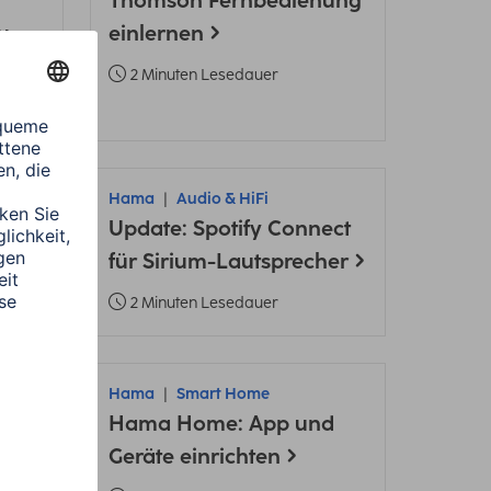
Thomson Fernbedienung
u
einlernen
2 Minuten Lesedauer
hör
Hama
Audio & HiFi
Update: Spotify Connect
für Sirium-Lautsprecher
2 Minuten Lesedauer
Hama
Smart Home
Hama Home: App und
Geräte einrichten