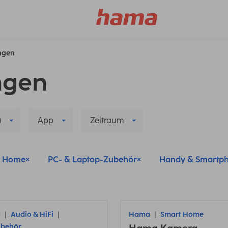
ungen
ngen
)
App
Zeitraum
t Home
PC- & Laptop-Zubehör
Handy & Smartp
a
Audio & HiFi
Hama
Smart Home
ubehör