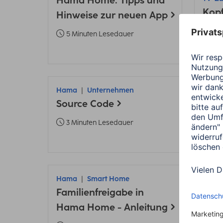
Hama Home: Tipps und
Kopf
Hinweise zur neuen App
ver
5 Minuten Lesedauer
6 
Hama
Unternehmen
Ham
Source Code
Date
3 Minuten Lesedauer
2 
Hama
Smart Home
Ham
Familienfreigabe in
Schl
Hama Home - Anleitung
deak