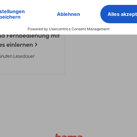
Minuten Lesedauer
4 Minuten Lesedauer
a
TV-Zubehör
a Fernbedienung mit
s einlernen
Minuten Lesedauer