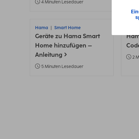
4 Minuten Lesedauer
3 
Hama
Smart Home
Ham
Geräte zu Hama Smart
Ham
Home hinzufügen –
Code
Anleitung
2 
5 Minuten Lesedauer