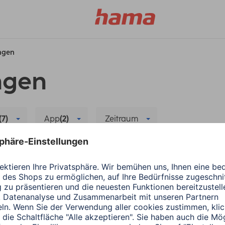
ungen
ngen
(7)
App
(2)
Zeitraum
chutz
Alle Filter löschen
Hama
Wearables
ect verbinden
App-Update: Anbindu
3 Minuten Lesedauer