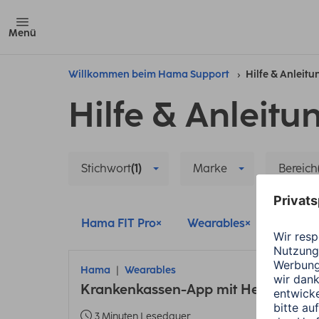
Menü
Willkommen beim Hama Support
Hilfe & Anleit
Hilfe & Anleitu
Stichwort
(1)
Marke
Bereich
Hama FIT Pro
Wearables
Datens
Hama
Wearables
Krankenkassen-App mit Health Conn
3 Minuten Lesedauer