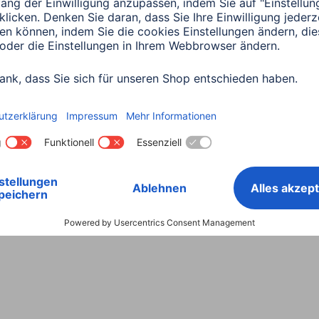
Land wählen
ntiebestimmungen
Konformitätserklärungen
Barrieref