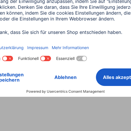
Land wählen
ntiebestimmungen
Konformitätserklärungen
Barrieref