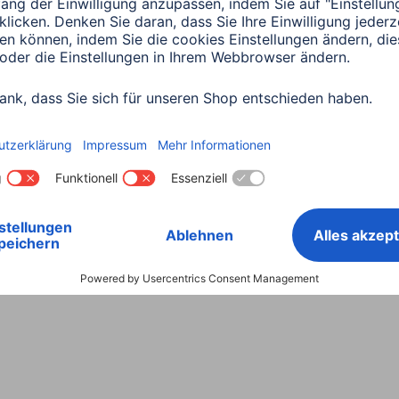
Land wählen
ntiebestimmungen
Konformitätserklärungen
Barrieref