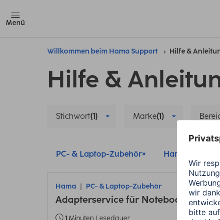
Menü
Willkommen beim Hama Support
Hilfe & Anleit
Hilfe & Anleitu
Stichwort
(1)
Marke
(1)
Berei
PC- & Laptop-Zubehör
Hama
St
Hama
PC- & Laptop-Zubehör
Adapterservice für Notebooknetzteil
1 Minuten Lesedauer