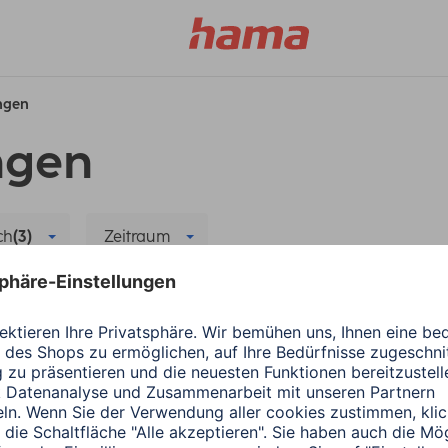
ungen
ngen
ch
(3)
Zeitraum
romversorgung
Alle Filter löschen
e