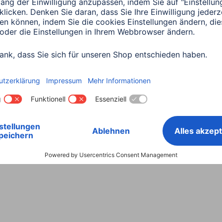
Land wählen
ntiebestimmungen
Konformitätserklärungen
Barrieref