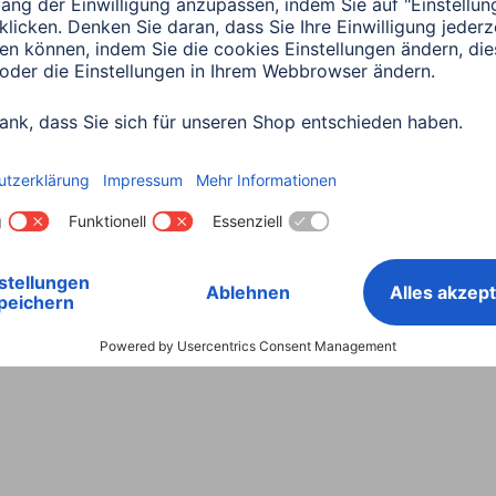
Land wählen
ntiebestimmungen
Konformitätserklärungen
Barrieref