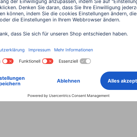
Land wählen
ntiebestimmungen
Konformitätserklärungen
Barrieref