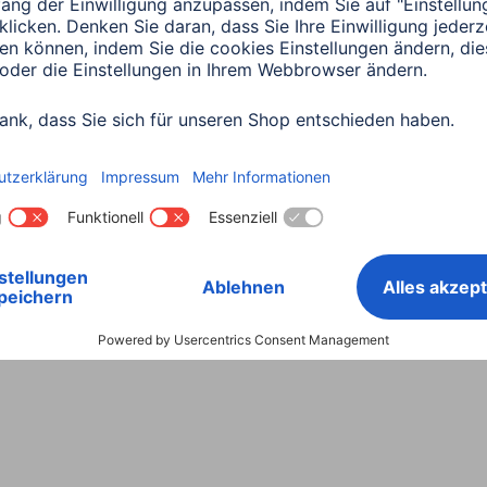
Land wählen
ntiebestimmungen
Konformitätserklärungen
Barrieref