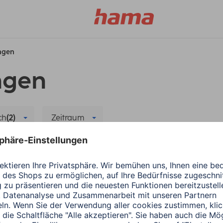
ungen
ngen
ch
(2)
Zeitraum
et
Alle Filter löschen