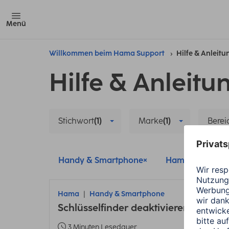
Menü
Willkommen beim Hama Support
Hilfe & Anleit
Hilfe & Anleitu
Stichwort
(1)
Marke
(1)
Berei
Handy & Smartphone
Hama
Res
Hama
Handy & Smartphone
Schlüsselfinder deaktivieren Android
3 Minuten Lesedauer