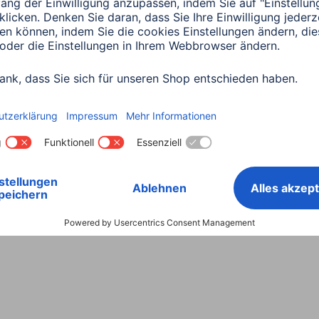
Land wählen
ntiebestimmungen
Konformitätserklärungen
Barrieref