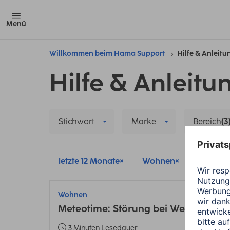
Menü
Willkommen beim Hama Support
Hilfe & Anleit
Hilfe & Anleitu
Stichwort
Marke
Bereich
(3
letzte 12 Monate
Wohnen
Smart 
Wohnen
Meteotime: Störung bei Wettervorhe
3 Minuten Lesedauer