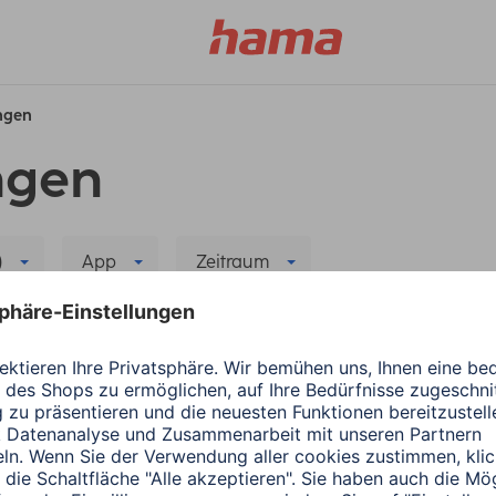
ungen
ngen
)
App
Zeitraum
Home
Alle Filter löschen
Hama
Smart Home
rsage
Hama Home: Tipps u
5 Minuten Lesedauer