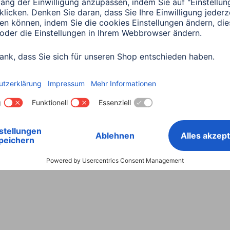
Land wählen
ntiebestimmungen
Konformitätserklärungen
Barrieref