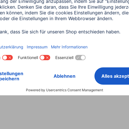
Land wählen
ntiebestimmungen
Konformitätserklärungen
Barrieref