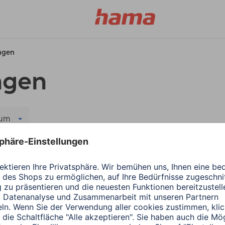
ungen
ngen
aum
er löschen
rsage