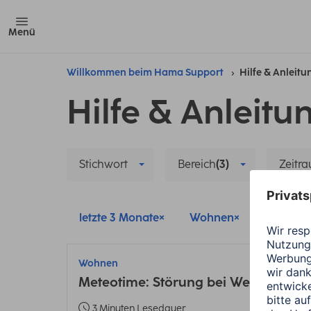
Menü
Willkommen beim Hama Support
Hilfe & Anleit
Hilfe & Anleitu
Stichwort
Bereich
(3)
Zeitr
letzte 3 Monate
Wohnen
Alle Filt
Wohnen
Meteotime: Störung bei Wettervorhe
3 Minuten Lesedauer