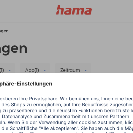
ungen
ngen
(1)
App
(1)
Zeitraum
chronisierung
Alle Filter löschen
Hama
Wearables
ergiesparen
Die richtige App für
1 Minuten Lesedauer