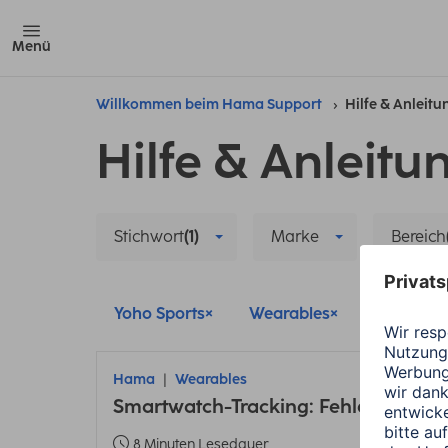
Menü
Willkommen beim Hama Support
Hilfe & Anleit
Hilfe & Anleitu
Stichwort
(1)
Marke
Bereich
Yoho Sports
Wearables
Datensyn
Hama
Wearables
Smartwatch-Tracking: Fehler bei En
8 Minuten Lesedauer