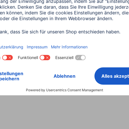
Land wählen
ntiebestimmungen
Konformitätserklärungen
Barrieref