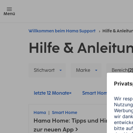
Menü
Willkommen beim Hama Support
Hilfe & Anleit
Hilfe & Anleitu
Stichwort
Marke
Bereich
(2
letzte 12 Monate
Smart Home
Aud
Hama
Smart Home
Hama Home: Tipps und Hinweise
zur neuen App