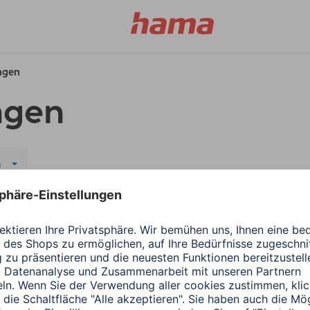
ungen
ngen
m
rsage