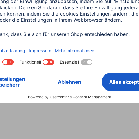
Land wählen
ntiebestimmungen
Konformitätserklärungen
Barrieref