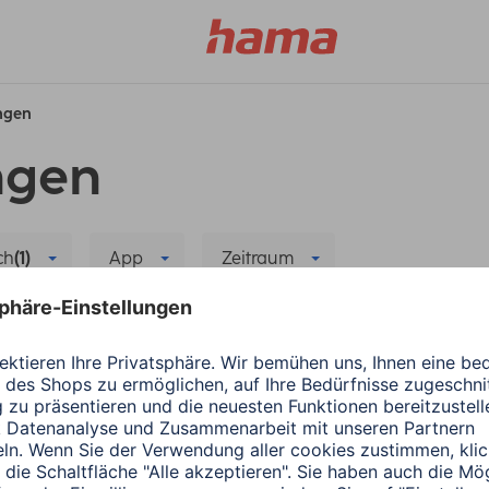
ungen
ngen
ch
(1)
App
Zeitraum
Alle Filter löschen
itung