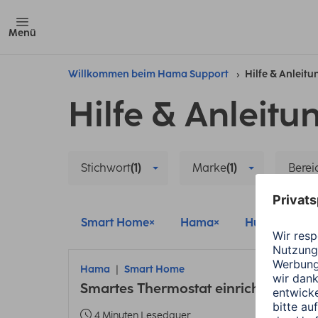
Menü
Willkommen beim Hama Support
Hilfe & Anleit
Hilfe & Anleitu
Stichwort
(1)
Marke
(1)
Berei
Smart Home
Hama
Hub/Zentrale
Hama
Smart Home
Smartes Thermostat einrichten: Anle
4 Minuten Lesedauer