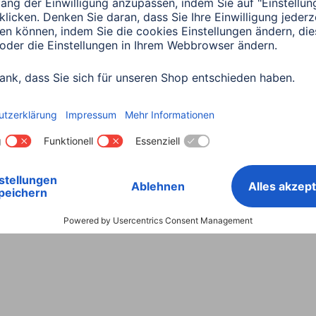
Land wählen
ntiebestimmungen
Konformitätserklärungen
Barrieref