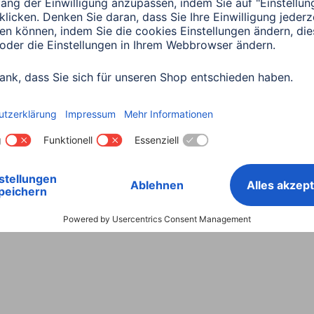
Land wählen
ntiebestimmungen
Konformitätserklärungen
Barrieref