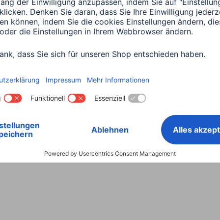
Land wählen
ntiebestimmungen
Konformitätserklärungen
Barrieref