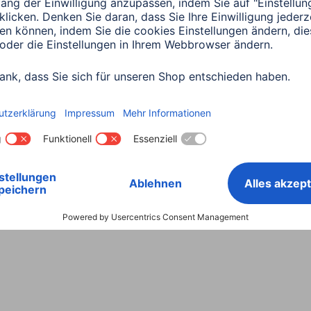
Land wählen
ntiebestimmungen
Konformitätserklärungen
Barrieref