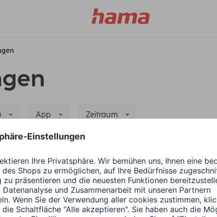
ungen
ngen
)
App
Zeitraum
Home
Alle Filter löschen
Hama
Smart Home
rsage
Hama Home: Tipps u
5 Minuten Lesedauer