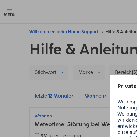
Menü
Willkommen beim Hama Support
Hilfe & Anleit
Hilfe & Anleitu
Stichwort
Marke
Bereich
(3
letzte 12 Monate
Wohnen
Smart 
Wohnen
Meteotime: Störung bei Wettervorhe
3 Minuten Lesedauer