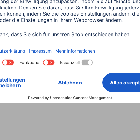
Land wählen
ntiebestimmungen
Konformitätserklärungen
Barrieref