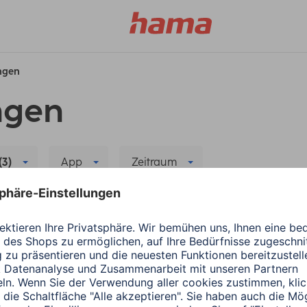
ungen
ngen
(3)
App
Zeitraum
plung/Verbindung
Alle Filter löschen
r neuen App