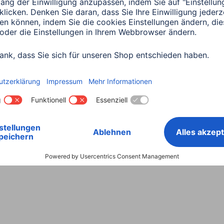
Land wählen
ntiebestimmungen
Konformitätserklärungen
Barrieref