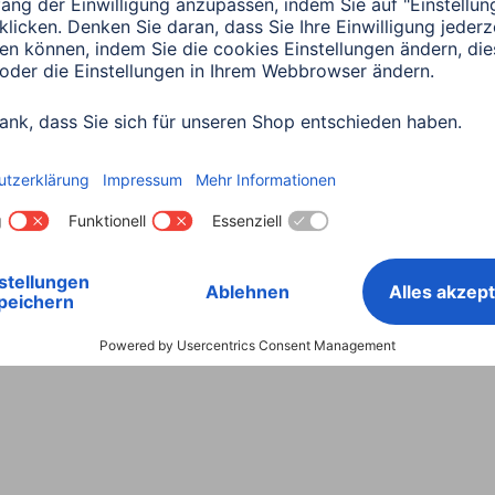
Land wählen
ntiebestimmungen
Konformitätserklärungen
Barrieref