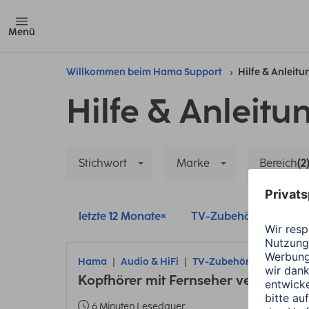
Menü
Willkommen beim Hama Support
Hilfe & Anleit
Hilfe & Anleitu
Stichwort
Marke
Bereich
(2
letzte 12 Monate
TV-Zubehör
Alle
Hama
Audio & HiFi
TV-Zubehör
Kopfhörer mit Fernseher verbinden
6 Minuten Lesedauer