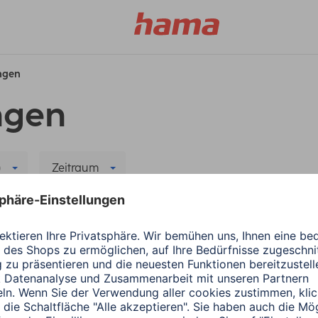
ungen
ngen
)
Zeitraum
 Filter löschen