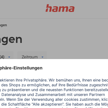
ungen
ngen
(4)
Zeitraum
 löschen