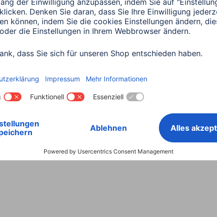
Land wählen
ntiebestimmungen
Konformitätserklärungen
Barrieref