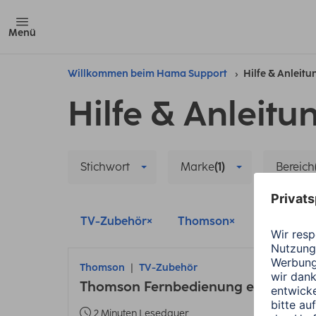
Menü
Willkommen beim Hama Support
Hilfe & Anleit
Hilfe & Anleitu
Stichwort
Marke
(1)
Bereich
TV-Zubehör
Thomson
Alle Filter
Thomson
TV-Zubehör
Thomson Fernbedienung einlernen
2 Minuten Lesedauer