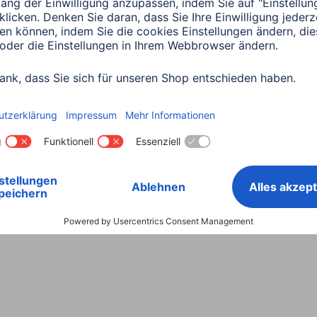
Land wählen
ntiebestimmungen
Konformitätserklärungen
Barrieref