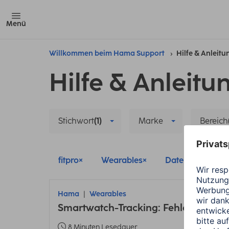
Menü
Willkommen beim Hama Support
Hilfe & Anleit
Hilfe & Anleitu
Stichwort
(1)
Marke
Bereich
fitpro
Wearables
Datensynchroni
Hama
Wearables
Smartwatch-Tracking: Fehler bei En
8 Minuten Lesedauer