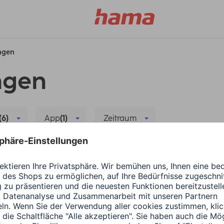
ungen
ngen
(6)
App
(1)
Zeitraum
sierung
Alle Filter löschen
Hama
Wearables
ergiesparen
Die richtige App für
1 Minuten Lesedauer