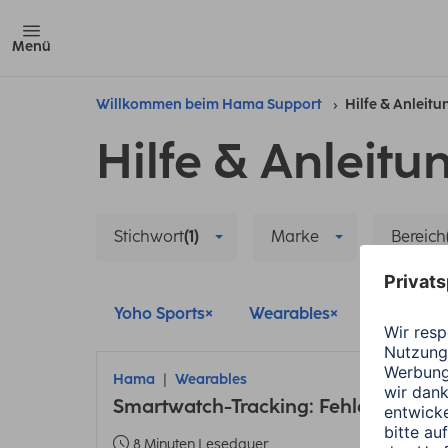
Menü
Willkommen beim Hama Support
Hilfe & Anleit
Hilfe & Anleitu
Stichwort
(1)
Marke
Bereich
Yoho Sports
Wearables
Datensyn
Hama
Wearables
Smartwatch-Tracking: Fehler bei En
8 Minuten Lesedauer