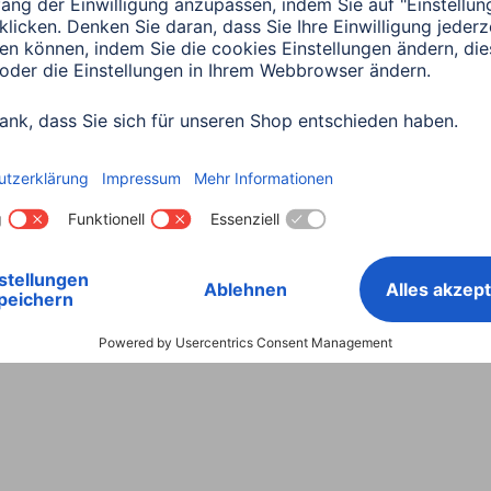
Land wählen
ntiebestimmungen
Konformitätserklärungen
Barrieref