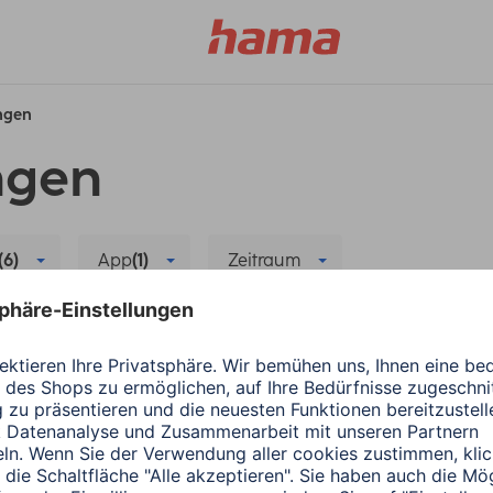
ungen
ngen
(6)
App
(1)
Zeitraum
chronisierung
Alle Filter löschen
Hama
Wearables
ergiesparen
Die richtige App für
1 Minuten Lesedauer