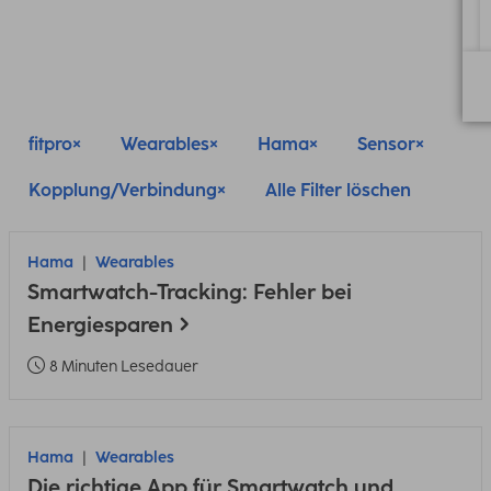
fitpro
Wearables
Hama
Sensor
Kopplung/Verbindung
Alle Filter löschen
Hama
Wearables
Smartwatch-Tracking: Fehler bei
Energiesparen
8 Minuten Lesedauer
Hama
Wearables
Die richtige App für Smartwatch und