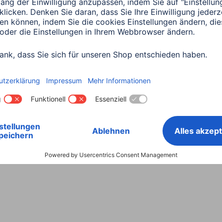
Land wählen
ntiebestimmungen
Konformitätserklärungen
Barrieref