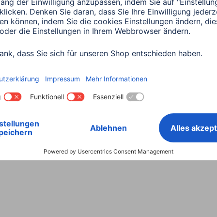
Land wählen
ntiebestimmungen
Konformitätserklärungen
Barrieref