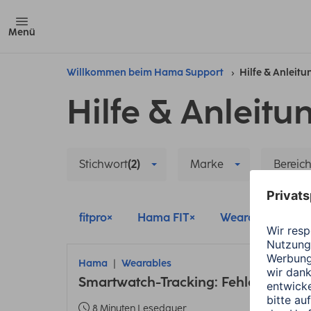
Menü
Willkommen beim Hama Support
Hilfe & Anleit
Hilfe & Anleitu
Stichwort
(2)
Marke
Bereic
fitpro
Hama FIT
Wearables
Hama
Wearables
Smartwatch-Tracking: Fehler bei En
8 Minuten Lesedauer