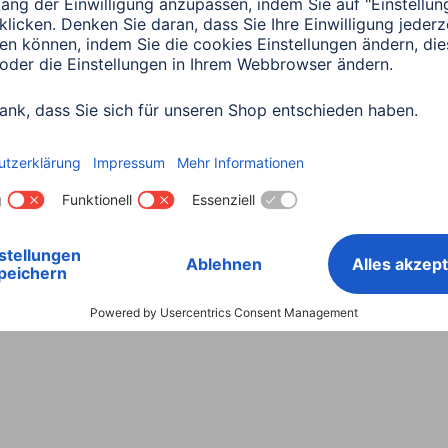
Land wählen
ntiebestimmungen
Konformitätserklärungen
Barrieref