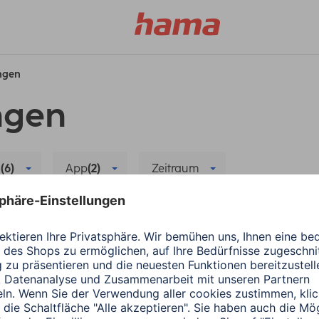
ungen
ngen
h
(6)
App
(2)
Zeitraum
Sensor
Kopplung/Verbindung
Alle Filter löschen
Hama
Wearables
ergiesparen
Die richtige App für
1 Minuten Lesedauer