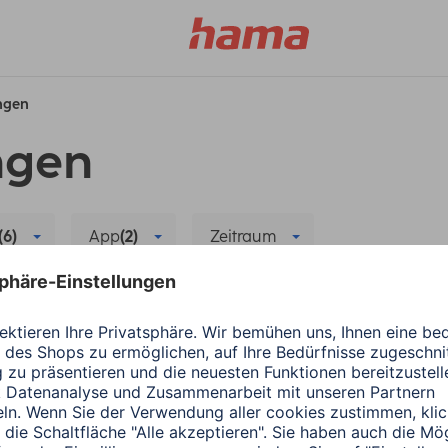
ungen
ngen
(6)
App
(2)
Zeitraum
Hama
Alle Filter löschen
Hama
Wearables
ergiesparen
Die richtige App für
1 Minuten Lesedauer