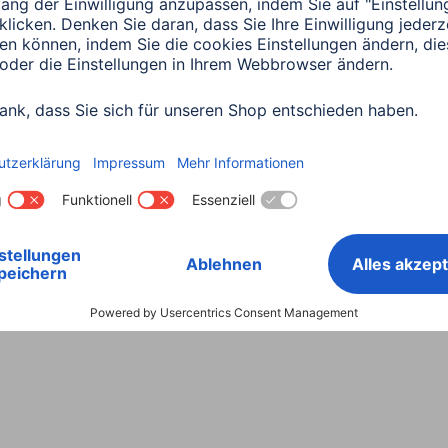
Land wählen
ntiebestimmungen
Konformitätserklärungen
Barrieref