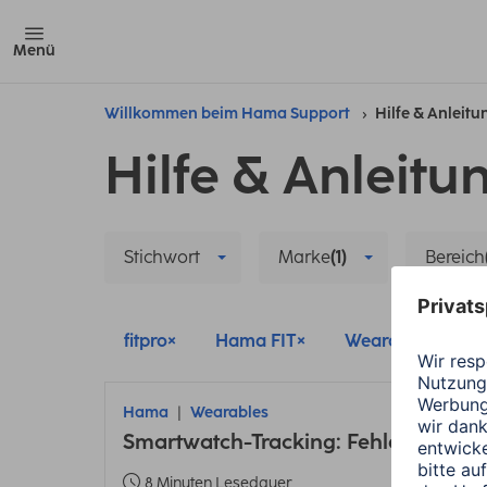
Menü
Willkommen beim Hama Support
Hilfe & Anleit
Hilfe & Anleitu
Stichwort
Marke
(1)
Bereich
fitpro
Hama FIT
Wearables
Hama
Wearables
Smartwatch-Tracking: Fehler bei En
8 Minuten Lesedauer